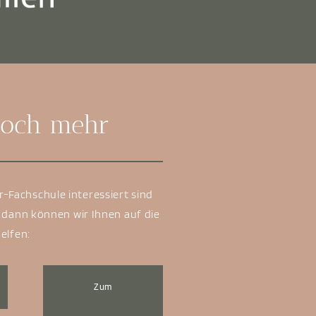
 noch mehr
r-Fachschule interessiert sind
 dann können wir Ihnen auf die
elfen:
Zum